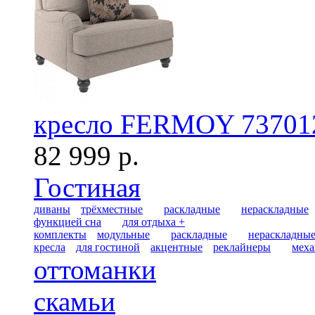
кресло FERMOY 73701
82 999 р.
Гостиная
диваны
трёхместные
раскладные
нераскладные
функцией сна
для отдыха +
комплекты
модульные
раскладные
нераскладны
кресла
для гостиной
акцентные
реклайнеры
меха
оттоманки
скамьи