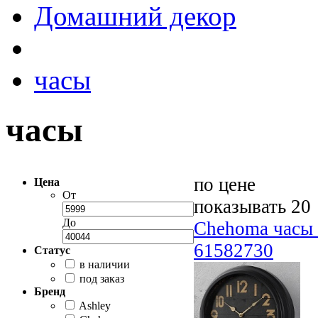
Домашний декор
часы
часы
по цене
Цена
От
показывать 20
До
Chehoma час
61582730
Статус
в наличии
под заказ
Бренд
Ashley