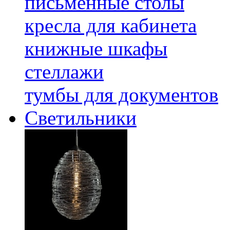
письменные столы
кресла для кабинета
книжные шкафы
стеллажи
тумбы для документов
Светильники