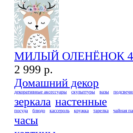
МИЛЫЙ ОЛЕНЁНОК 4
2 999 р.
Домашний декор
декоративные аксессуары
скульптуры
вазы
подсвечн
зеркала
настенные
посуда
блюдо
кассероль
кружка
тарелка
чайная п
часы