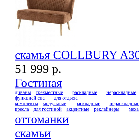
скамья COLLBURY A3
51 999 р.
Гостиная
диваны
трёхместные
раскладные
нераскладные
функцией сна
для отдыха +
комплекты
модульные
раскладные
нераскладны
кресла
для гостиной
акцентные
реклайнеры
меха
оттоманки
скамьи