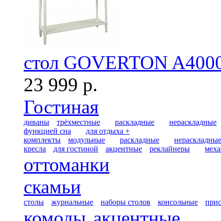
стол GOVERTON A4000
23 999 р.
Гостиная
диваны
трёхместные
раскладные
нераскладные
функцией сна
для отдыха +
комплекты
модульные
раскладные
нераскладны
кресла
для гостиной
акцентные
реклайнеры
меха
оттоманки
скамьи
столы
журнальные
наборы столов
консольные
при
комоды
акцентные