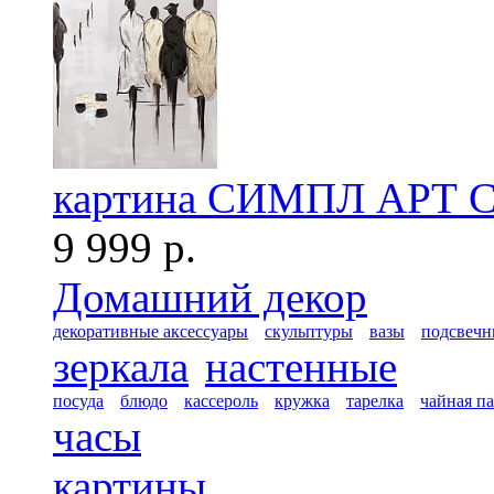
картина СИМПЛ АРТ 
9 999 р.
Домашний декор
декоративные аксессуары
скульптуры
вазы
подсвечн
зеркала
настенные
посуда
блюдо
кассероль
кружка
тарелка
чайная п
часы
картины