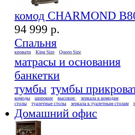
комод CHARMOND B80
94 999 р.
Спальня
кровати
King Size
Queen Size
матрасы и основания
банкетки
тумбы
тумбы прикрова
комоды
широкие
высокие
зеркала к комодам
столы
туалетные столы
зеркала к туалетным столам
Домашний офис