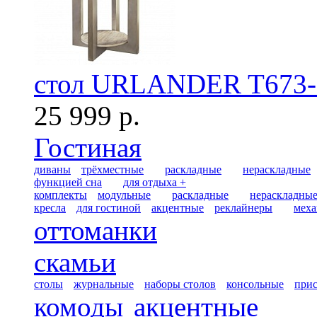
стол URLANDER T673-
25 999 р.
Гостиная
диваны
трёхместные
раскладные
нераскладные
функцией сна
для отдыха +
комплекты
модульные
раскладные
нераскладны
кресла
для гостиной
акцентные
реклайнеры
меха
оттоманки
скамьи
столы
журнальные
наборы столов
консольные
при
комоды
акцентные