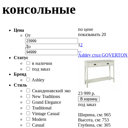
консольные
по цене
Цена
показывать 20
От
1
2
До
Ashley стол GOVERTON 
Статус
в наличии
под заказ
Бренд
Ashley
Стиль
Скандинавский эко
23 999 р.
New Traditions
Grand Elegance
под заказ
Traditional
Vintage Casual
Ширина, см: 965
Modern
Высота, см: 753
Casual
Глубина, см: 305