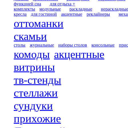
функцией сна
для отдыха +
комплекты
модульные
раскладные
нераскладны
кресла
для гостиной
акцентные
реклайнеры
меха
оттоманки
скамьи
столы
журнальные
наборы столов
консольные
при
комоды
акцентные
витрины
тв-стенды
стеллажи
сундуки
прихожие