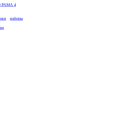
 РАМА 4
ики
наборы
ара