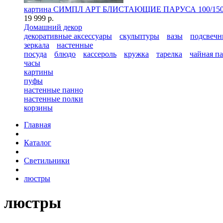
картина СИМПЛ АРТ БЛИСТАЮЩИЕ ПАРУСА 100/150
19 999 р.
Домашний декор
декоративные аксессуары
скульптуры
вазы
подсвечн
зеркала
настенные
посуда
блюдо
кассероль
кружка
тарелка
чайная п
часы
картины
пуфы
настенные панно
настенные полки
корзины
Главная
Каталог
Светильники
люстры
люстры