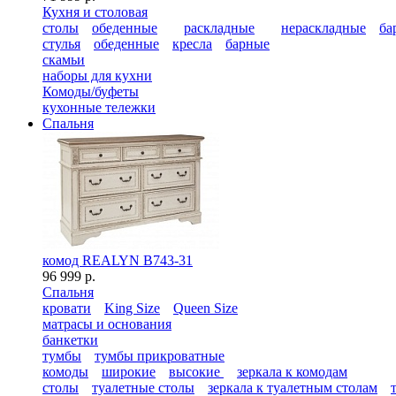
Кухня и столовая
столы
обеденные
раскладные
нераскладные
ба
стулья
обеденные
кресла
барные
скамьи
наборы для кухни
Комоды/буфеты
кухонные тележки
Спальня
комод REALYN B743-31
96 999 р.
Спальня
кровати
King Size
Queen Size
матрасы и основания
банкетки
тумбы
тумбы прикроватные
комоды
широкие
высокие
зеркала к комодам
столы
туалетные столы
зеркала к туалетным столам