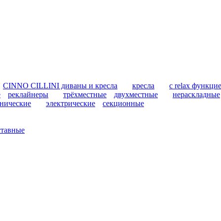
CINNO CILLINI диваны и кресла
кресла
с relax функци
е
реклайнеры
трёхместные
двухместные
нераскладные
нические
электрические
секционные
ставные