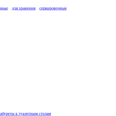
рные
для хранения
сервировочные
табуреты к туалетным столам