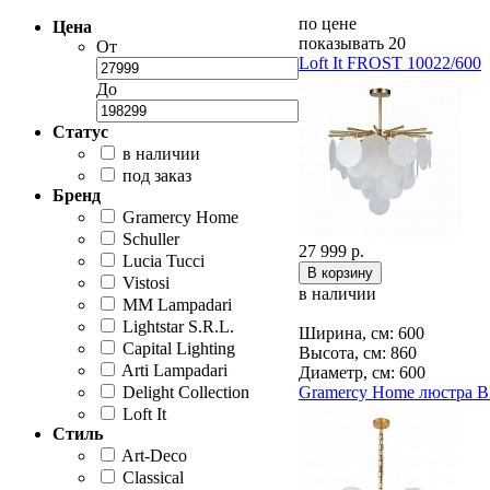
по цене
Цена
показывать 20
От
Loft It FROST 10022/600
До
Статус
в наличии
под заказ
Бренд
Gramercy Home
Schuller
27 999 р.
Lucia Tucci
Vistosi
в наличии
MM Lampadari
Lightstar S.R.L.
Ширина, см: 600
Capital Lighting
Высота, см: 860
Arti Lampadari
Диаметр, см: 600
Delight Collection
Gramercy Home люстра 
Loft It
Стиль
Art-Deco
Classical