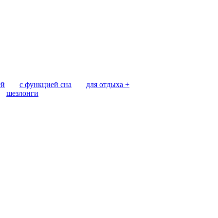
ей
с функцией сна
для отдыха +
шезлонги