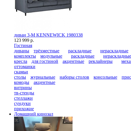
диван 3-М KENNEWICK 1980338
123 999 р.
Гостиная
диваны
трёхместные
раскладные
нераскладные
комплекты
модульные
раскладные
нераскладны
кресла
для гостиной
акцентные
реклайнеры
меха
оттоманки
скамьи
столы
журнальные
наборы столов
консольные
при
комоды
акцентные
витрины
тв-стенды
стеллажи
сундуки
прихожие
Домашний кинозал