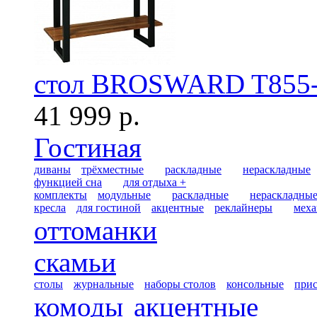
стол BROSWARD T855
41 999 р.
Гостиная
диваны
трёхместные
раскладные
нераскладные
функцией сна
для отдыха +
комплекты
модульные
раскладные
нераскладны
кресла
для гостиной
акцентные
реклайнеры
меха
оттоманки
скамьи
столы
журнальные
наборы столов
консольные
при
комоды
акцентные