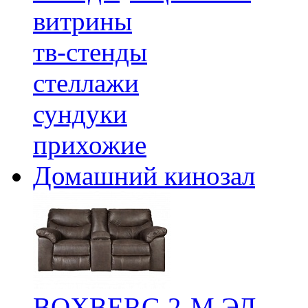
витрины
тв-стенды
стеллажи
сундуки
прихожие
Домашний кинозал
BOXBERG 2-М ЭЛ