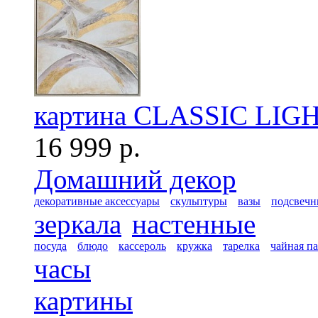
картина CLASSIC LIG
16 999 р.
Домашний декор
декоративные аксессуары
скульптуры
вазы
подсвечн
зеркала
настенные
посуда
блюдо
кассероль
кружка
тарелка
чайная п
часы
картины