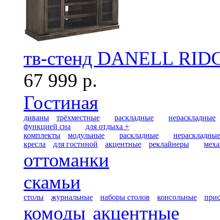
тв-стенд DANELL RID
67 999 р.
Гостиная
диваны
трёхместные
раскладные
нераскладные
функцией сна
для отдыха +
комплекты
модульные
раскладные
нераскладны
кресла
для гостиной
акцентные
реклайнеры
меха
оттоманки
скамьи
столы
журнальные
наборы столов
консольные
при
комоды
акцентные